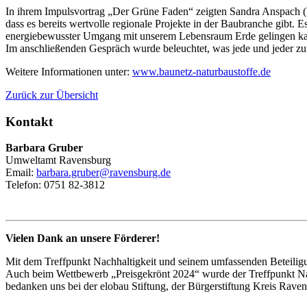
In ihrem Impulsvortrag „Der Grüne Faden“ zeigten Sandra Anspach (D
dass es bereits wertvolle regionale Projekte in der Baubranche gibt
energiebewusster Umgang mit unserem Lebensraum Erde gelingen k
Im anschließenden Gespräch wurde beleuchtet, was jede und jeder z
Weitere Informationen unter:
www.baunetz-naturbaustoffe.de
Zurück zur Übersicht
Kontakt
Barbara Gruber
Umweltamt Ravensburg
Email:
barbara.gruber@ravensburg.de
Telefon: 0751 82-3812
Vielen Dank an unsere Förderer!
Mit dem Treffpunkt Nachhaltigkeit und seinem umfassenden Beteiligu
Auch beim Wettbewerb „Preisgekrönt 2024“ wurde der Treffpunkt Nac
bedanken uns bei der elobau Stiftung, der Bürgerstiftung Kreis Rav