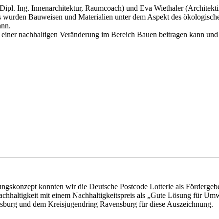
ipl. Ing. Innenarchitektur, Raumcoach) und Eva Wiethaler (Architektin
. Es wurden Bauweisen und Materialien unter dem Aspekt des ökologisch
ann.
u einer nachhaltigen Veränderung im Bereich Bauen beitragen kann u
ngskonzept konnten wir die Deutsche Postcode Lotterie als Fördergeb
hhaltigkeit mit einem Nachhaltigkeitspreis als „Gute Lösung für Umw
ensburg und dem Kreisjugendring Ravensburg für diese Auszeichnung.